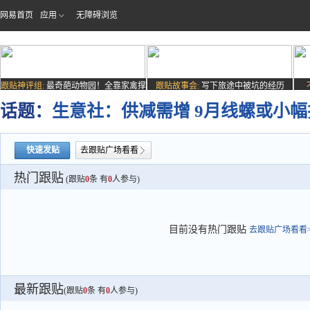
网易首页
应用
无障碍浏览
跟贴神评组:
最奇葩动物园！全靠家禽撑
跟贴故事会:
写下旅途中被坑的经历
场子
话题：
生意社：供减需增 9月线螺或小幅
快速发贴
去跟贴广场看看
热门跟贴
(跟贴
0
条 有
0
人参与)
目前没有热门跟贴
去跟贴广场看看>
最新跟贴
(跟贴
0
条 有
0
人参与)