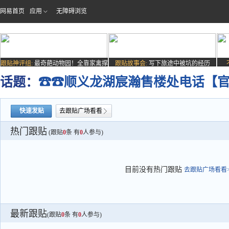
网易首页
应用
无障碍浏览
跟贴神评组:
最奇葩动物园！全靠家禽撑
跟贴故事会:
写下旅途中被坑的经历
场子
话题：
☎☎顺义龙湖宸瀚售楼处电话【
快速发贴
去跟贴广场看看
热门跟贴
(跟贴
0
条 有
0
人参与)
目前没有热门跟贴
去跟贴广场看看>
最新跟贴
(跟贴
0
条 有
0
人参与)