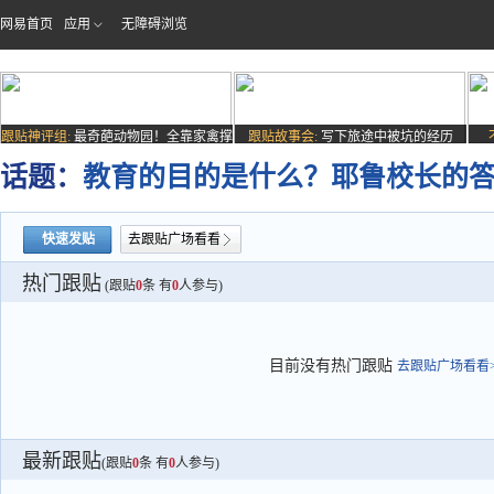
网易首页
应用
无障碍浏览
跟贴神评组:
最奇葩动物园！全靠家禽撑
跟贴故事会:
写下旅途中被坑的经历
场子
话题：
教育的目的是什么？耶鲁校长的
快速发贴
去跟贴广场看看
热门跟贴
(跟贴
0
条 有
0
人参与)
目前没有热门跟贴
去跟贴广场看看>
最新跟贴
(跟贴
0
条 有
0
人参与)