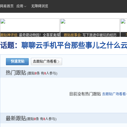
网易首页
应用
无障碍浏览
跟贴神评组:
最奇葩动物园！全靠家禽撑
跟贴故事会:
写下旅途中被坑的经历
场子
话题：
聊聊云手机平台那些事儿之什么
快速发贴
去跟贴广场看看
热门跟贴
(跟贴
0
条 有
0
人参与)
目前没有热门跟贴
去跟贴广场看看>
最新跟贴
(跟贴
0
条 有
0
人参与)