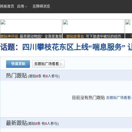
网易首页
应用
无障碍浏览
跟贴神评组:
最奇葩动物园！全靠家禽撑
跟贴故事会:
写下旅途中被坑的经历
场子
话题：
四川攀枝花东区上线“喘息服务” 
快速发贴
去跟贴广场看看
热门跟贴
(跟贴
0
条 有
0
人参与)
目前没有热门跟贴
去跟贴广场看看>
最新跟贴
(跟贴
0
条 有
0
人参与)