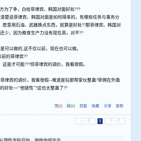
双方为了争，白给菲律宾、韩国对面好处???
家清楚说菲律宾、韩国对面是如何得来的，有哪些任务与事务分
，愿意用石油、武器换点东西，就算是好处??那菲律宾、韩国对
还少，因为粮食生产力没有现在高，对不??
这是可以做的,这不仅以前，现在也可以做。
以前的菲律宾??
这是才可能???但菲律宾的调价，我看很假。
菲律宾的调价，我看很假--难道是玩那帮家伙整蛊?菲佣在外面
好处==“他链性”?这也太整蛊了??
顶
[0]
踩
[0]
回复
收藏
分享
复制
1
上一页
下一页
从理性发贴开始。谢绝地域攻击。