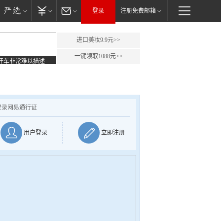
登录
注册免费邮箱
进口美妆9.9元>>
一键领取1088元>>
开车非常难以描述
登录网易通行证
用户登录
立即注册