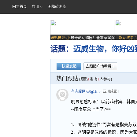
网易首页
应用
无障碍浏览
跟贴神评组:
最奇葩动物园！全靠家禽撑
跟贴故事会
场子
话题：
迈威生物，你好凶
快速发贴
去跟贴广场看看
热门跟贴
(跟贴
1
条 有
1
人参与)
有态度网友0g1H_r
[四川成都]
明显忽悠标识：以前菲律宾、韩国对
--印度莫总上当了?==
1、冷战“他链性”而富有是指美苏
2、这明显是忽悠的标识，因为大