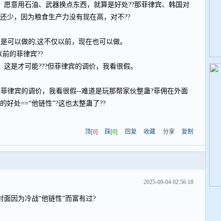
，愿意用石油、武器换点东西，就算是好处??那菲律宾、韩国对
还少，因为粮食生产力没有现在高，对不??
这是可以做的,这不仅以前，现在也可以做。
以前的菲律宾??
这是才可能???但菲律宾的调价，我看很假。
菲律宾的调价，我看很假--难道是玩那帮家伙整蛊?菲佣在外面
好处==“他链性”?这也太整蛊了??
顶
[0]
踩
[0]
回复
收藏
分享
复制
2025-09-04 02:56:18
面因为冷战“他链性”而富有过?