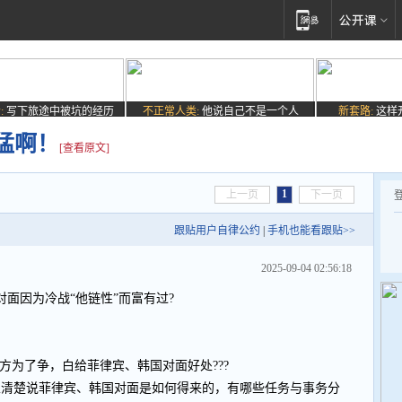
:
写下旅途中被坑的经历
不正常人类:
他说自己不是一个人
新套路:
这样
猛啊！
[查看原文]
1
上一页
下一页
跟贴用户自律公约
|
手机也能看跟贴>>
2025-09-04 02:56:18
面因为冷战“他链性”而富有过?
双方为了争，白给菲律宾、韩国对面好处???
家清楚说菲律宾、韩国对面是如何得来的，有哪些任务与事务分