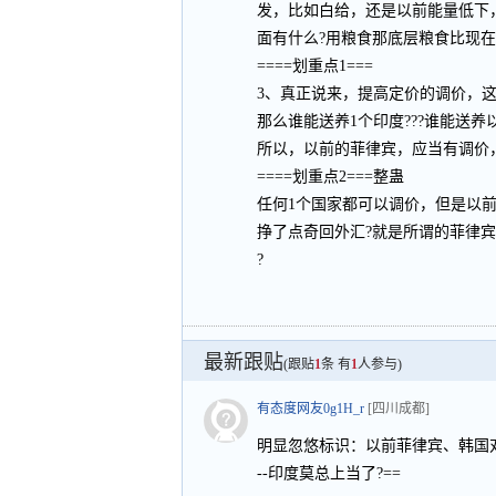
发，比如白给，还是以前能量低下
面有什么?用粮食那底层粮食比现在
====划重点1===
3、真正说来，提高定价的调价，
那么谁能送养1个印度???谁能送养
所以，以前的菲律宾，应当有调价，
====划重点2===整蛊
任何1个国家都可以调价，但是以前
挣了点奇回外汇?就是所谓的菲律宾的
?
最新跟贴
(跟贴
1
条 有
1
人参与)
有态度网友0g1H_r
[四川成都]
明显忽悠标识：以前菲律宾、韩国对
--印度莫总上当了?==