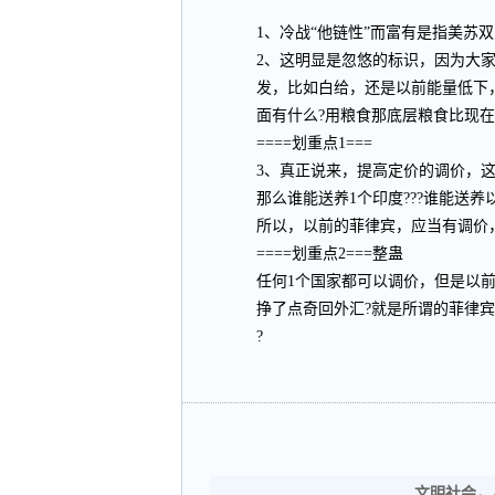
1、冷战“他链性”而富有是指美苏
2、这明显是忽悠的标识，因为大
发，比如白给，还是以前能量低下
面有什么?用粮食那底层粮食比现在
====划重点1===
3、真正说来，提高定价的调价，
那么谁能送养1个印度???谁能送养
所以，以前的菲律宾，应当有调价，
====划重点2===整蛊
任何1个国家都可以调价，但是以前
挣了点奇回外汇?就是所谓的菲律宾的
?
文明社会，