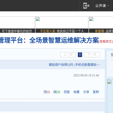
:
写下旅途中被坑的经历
不正常人类:
他说自己不是一个人
新套路:
这样
管理平台：全场景智慧运维解决方案
[查看原文]
1
上一页
下一页
跟贴用户自律公约
|
手机也能看跟贴>>
2025-09-03 14:11:44
顶
[6]
踩
[0]
回复
收藏
分享
复制