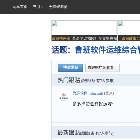
网易首页
应用
无障碍浏览
跟贴神评组:
最奇葩动物园！全靠家禽撑
跟贴故事会
场子
话题：
鲁班软件运维综合
快速发贴
去跟贴广场看看
热门跟贴
(跟贴
1
条 有
7
人参与)
鲁班软件_lubansoft
[北京]
多多点赞会有好运喔~
最新跟贴
(跟贴
1
条 有
7
人参与)