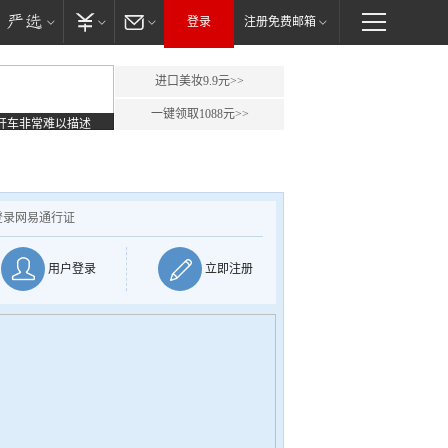
登录
注册免费邮箱
进口美妆9.9元>>
一键领取1088元>>
开车非常难以描述
登录网易通行证
用户登录
立即注册