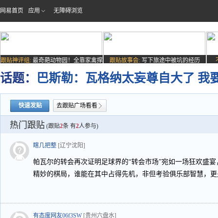
网易首页
应用
无障碍浏览
跟贴神评组:
最奇葩动物园！全靠家禽撑
跟贴故事会:
写下旅途中被坑的经历
场子
话题：
巴斯勒：瓦格纳太妄尊自大了 我
快速发贴
去跟贴广场看看
热门跟贴
(跟贴
2
条 有
2
人参与)
瞎几把整
[辽宁沈阳]
帕瓦尔的转会再次证明足球界的“转会市场”宛如一场狂欢盛
精妙的棋局，谁能在其中占得先机，非但考验俱乐部智慧，更
有态度网友06f3SW
[贵州六盘水]