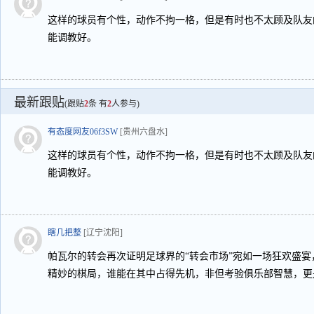
这样的球员有个性，动作不拘一格，但是有时也不太顾及队友
能调教好。
最新跟贴
(跟贴
2
条 有
2
人参与)
有态度网友06f3SW
[贵州六盘水]
这样的球员有个性，动作不拘一格，但是有时也不太顾及队友
能调教好。
瞎几把整
[辽宁沈阳]
帕瓦尔的转会再次证明足球界的“转会市场”宛如一场狂欢盛
精妙的棋局，谁能在其中占得先机，非但考验俱乐部智慧，更