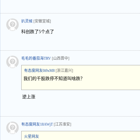
扒灵候
[安徽宣城]
科创跌了5个点了
毛毛的番茄海TRV
[山西晋中]
有态度网友0i9xM8
[浙江嘉兴]
我们的千股跌停不知道叫啥跌？
逆上涨
有态度网友18AWjT
[江苏淮安]
火星网友