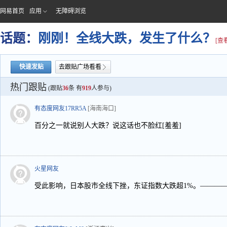
网易首页
应用
无障碍浏览
话题：
刚刚！全线大跌，发生了什么？
[查
快速发贴
去跟贴广场看看
热门跟贴
(跟贴
36
条 有
919
人参与)
有态度网友17RR5A
[海南海口]
百分之一就说别人大跌？说这话也不脸红[羞羞]
火星网友
受此影响，日本股市全线下挫，东证指数大跌超1%。————