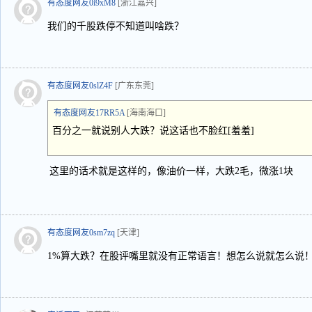
有态度网友0i9xM8
[浙江嘉兴]
我们的千股跌停不知道叫啥跌？
有态度网友0slZ4F
[广东东莞]
有态度网友17RR5A
[海南海口]
百分之一就说别人大跌？说这话也不脸红[羞羞]
这里的话术就是这样的，像油价一样，大跌2毛，微涨1块
有态度网友0sm7zq
[天津]
1%算大跌？在股评嘴里就没有正常语言！想怎么说就怎么说