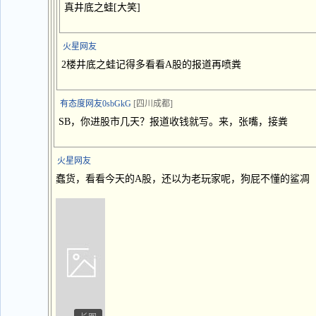
真井底之蛙[大笑]
火星网友
2楼井底之蛙记得多看看A股的报道再喷粪
有态度网友0sbGkG
[四川成都]
SB，你进股市几天？报道收钱就写。来，张嘴，接粪
火星网友
蠢货，看看今天的A股，还以为老玩家呢，狗屁不懂的鲨凋