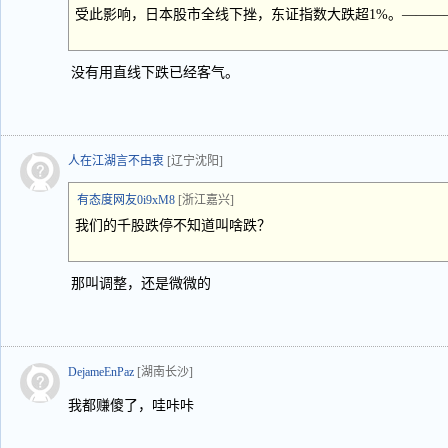
受此影响，日本股市全线下挫，东证指数大跌超1%。———
没有用直线下跌已经客气。
人在江湖言不由衷
[辽宁沈阳]
有态度网友0i9xM8
[浙江嘉兴]
我们的千股跌停不知道叫啥跌？
那叫调整，还是微微的
DejameEnPaz
[湖南长沙]
我都赚傻了，哇咔咔