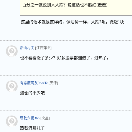
百分之一就说别人大跌？说这话也不脸红[羞羞]
这里的话术就是这样的，像油价一样，大跌2毛，微涨1块
后山村夫
[江西萍乡]
也不看看涨了多少？好多股票都翻倍了，过热了。
有态度网友0iweTe
[天津]
爆仓的不少吧
朝乾夕惕365
[火星]
热钱流哪儿了