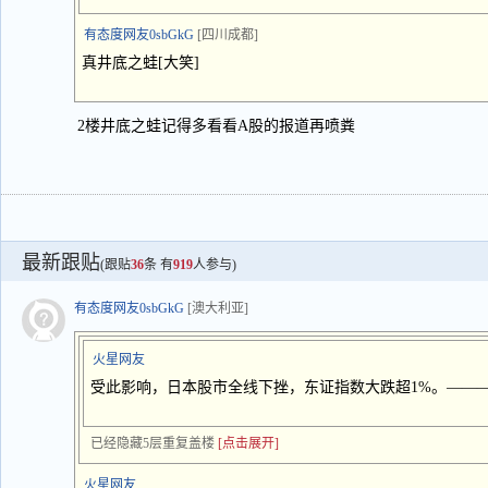
有态度网友0sbGkG
[四川成都]
真井底之蛙[大笑]
2楼井底之蛙记得多看看A股的报道再喷粪
最新跟贴
(跟贴
36
条 有
919
人参与)
有态度网友0sbGkG
[澳大利亚]
火星网友
受此影响，日本股市全线下挫，东证指数大跌超1%。———
已经隐藏5层重复盖楼
[点击展开]
火星网友