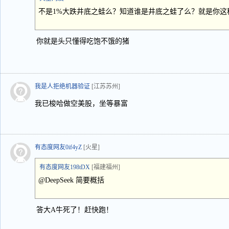
不是1%大跌井底之蛙么？知道谁是井底之蛙了么？就是你这
你就是头只懂得吃饱不饿的猪
我是人拒绝机器验证
[江苏苏州]
我已梭哈做空美股，坐等暴富
有态度网友0if4yZ
[火星]
有态度网友198tDX
[福建福州]
@DeepSeek 简要概括
答大A牛死了！赶快跑！