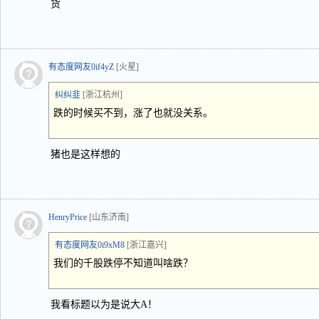
货
有态度网友0if4yZ
[火星]
纠纠韭
[浙江杭州]
跌的时候买不到，涨了也就没关系。
猪也是这样想的
HenryPrice
[山东济南]
有态度网友0i9xM8
[浙江嘉兴]
我们的千股跌停不知道叫啥跌？
我看标题以为是说大A！