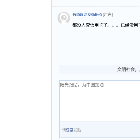
有态度网友0idfw5
[广东]
都没人套信用卡了。。。已经没用
文明社会，
请
登录
发贴