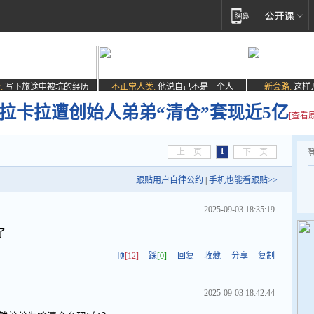
:
写下旅途中被坑的经历
不正常人类:
他说自己不是一个人
新套路:
这样
、拉卡拉遭创始人弟弟“清仓”套现近5亿
[查看
1
上一页
下一页
跟贴用户自律公约
|
手机也能看跟贴>>
2025-09-03 18:35:19
了
顶
[12]
踩
[0]
回复
收藏
分享
复制
2025-09-03 18:42:44