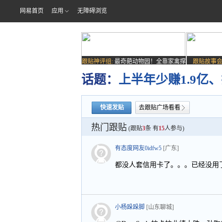
网易首页
应用
无障碍浏览
跟贴神评组:
最奇葩动物园！全靠家禽撑
跟贴故事会
场子
话题：
上半年少赚1.9亿
快速发贴
去跟贴广场看看
热门跟贴
(跟贴
3
条 有
15
人参与)
有态度网友0idfw5
[广东]
都没人套信用卡了。。。已经没用
小杨跺跺脚
[山东聊城]