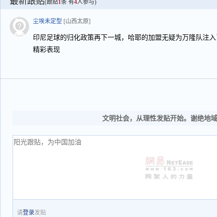
最新跟贴
(跟贴
1
条 有
4
人参与)
尘埃未定型
[山西太原]
印尼足球的归化政策再下一城，哈耶的加盟无疑为万隆队注入
精彩表现
文明社会，从理性发贴开始。谢绝地
请
登录
发贴