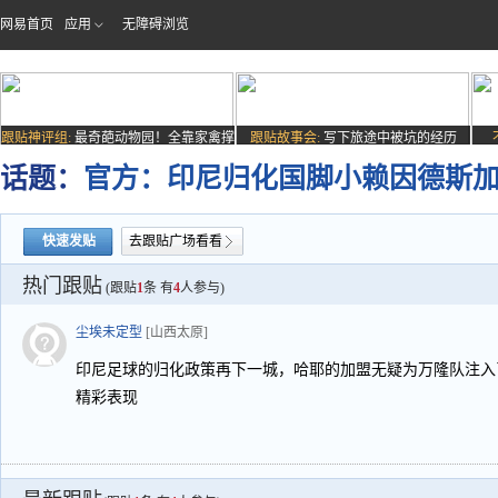
网易首页
应用
无障碍浏览
跟贴神评组:
最奇葩动物园！全靠家禽撑
跟贴故事会:
写下旅途中被坑的经历
场子
话题：
官方：印尼归化国脚小赖因德斯
快速发贴
去跟贴广场看看
热门跟贴
(跟贴
1
条 有
4
人参与)
尘埃未定型
[山西太原]
印尼足球的归化政策再下一城，哈耶的加盟无疑为万隆队注入
精彩表现