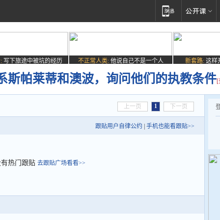
:
写下旅途中被坑的经历
不正常人类:
他说自己不是一个人
新套路:
这样
系斯帕莱蒂和澳波，询问他们的执教条件
1
上一页
下一页
跟贴用户自律公约
|
手机也能看跟贴>>
没有热门跟贴
去跟贴广场看看>>