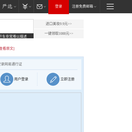
登录
注册免费邮箱
进口美妆9.9元>>
一键领取1088元>>
开车非常难以描述
[查看原文]
登录网易通行证
用户登录
立即注册