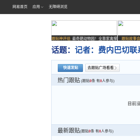
网易首页
应用
无障碍浏览
跟贴神评组:
最奇葩动物园！全靠家禽撑
跟贴故事会
场子
话题：
记者：费内巴切联
快速发贴
去跟贴广场看看
热门跟贴
(跟贴
0
条 有
0
人参与)
目前
最新跟贴
(跟贴
0
条 有
0
人参与)