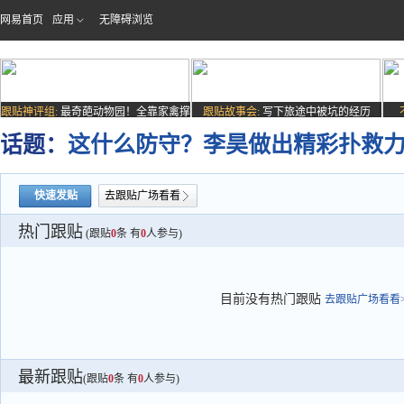
网易首页
应用
无障碍浏览
跟贴神评组:
最奇葩动物园！全靠家禽撑
跟贴故事会:
写下旅途中被坑的经历
场子
话题：
这什么防守？李昊做出精彩扑救
快速发贴
去跟贴广场看看
热门跟贴
(跟贴
0
条 有
0
人参与)
目前没有热门跟贴
去跟贴广场看看>
最新跟贴
(跟贴
0
条 有
0
人参与)