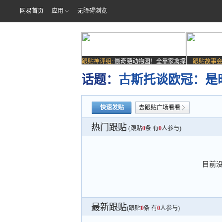
网易首页
应用
无障碍浏览
跟贴神评组:
最奇葩动物园！全靠家禽撑
跟贴故事会
场子
话题：
古斯托谈欧冠：是
快速发贴
去跟贴广场看看
热门跟贴
(跟贴
0
条 有
0
人参与)
目前
最新跟贴
(跟贴
0
条 有
0
人参与)