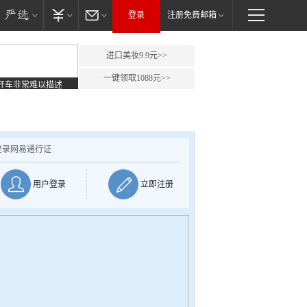
登录
注册免费邮箱
进口美妆9.9元>>
一键领取1088元>>
开车非常难以描述
登录网易通行证
用户登录
立即注册