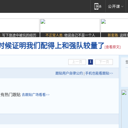
:
写下旅途中被坑的经历
不正常人类:
他说自己不是一个人
新套路:
这样
时候证明我们配得上和强队较量了
[查看原文]
1
上一页
下一页
跟贴用户自律公约
|
手机也能看跟贴>>
没有热门跟贴
去跟贴广场看看>>