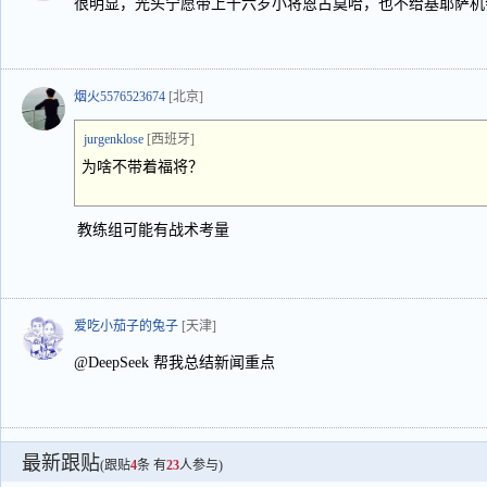
很明显，光头宁愿带上十六岁小将恩古莫哈，也不给基耶萨机
烟火5576523674
[北京]
jurgenklose
[西班牙]
为啥不带着福将？
教练组可能有战术考量
爱吃小茄子的兔子
[天津]
@DeepSeek 帮我总结新闻重点
最新跟贴
(跟贴
4
条 有
23
人参与)