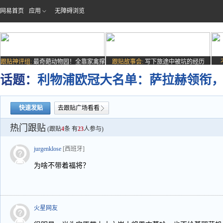
网易首页
应用
无障碍浏览
跟贴神评组:
最奇葩动物园！全靠家禽撑
跟贴故事会:
写下旅途中被坑的经历
场子
话题：
利物浦欧冠大名单：萨拉赫领衔
快速发贴
去跟贴广场看看
热门跟贴
(跟贴
4
条 有
23
人参与)
jurgenklose
[西班牙]
为啥不带着福将？
火星网友