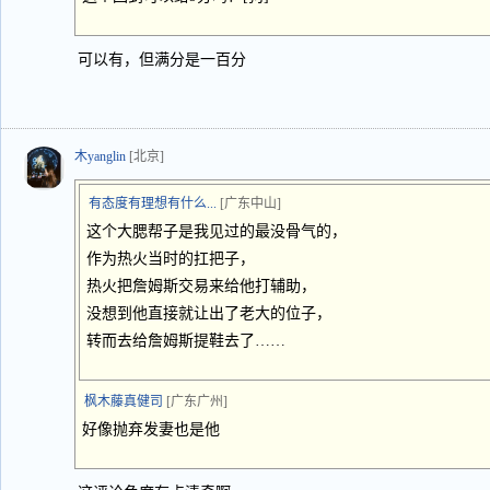
可以有，但满分是一百分
木yanglin
[北京]
有态度有理想有什么...
[广东中山]
这个大腮帮子是我见过的最没骨气的，
作为热火当时的扛把子，
热火把詹姆斯交易来给他打辅助，
没想到他直接就让出了老大的位子，
转而去给詹姆斯提鞋去了……
枫木藤真健司
[广东广州]
好像抛弃发妻也是他