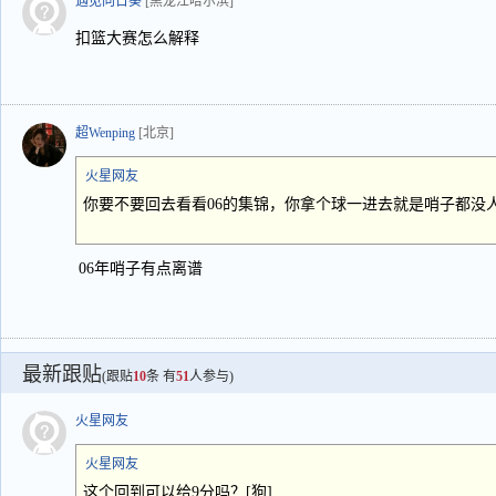
遇见向日葵
[黑龙江哈尔滨]
扣篮大赛怎么解释
超Wenping
[北京]
火星网友
你要不要回去看看06的集锦，你拿个球一进去就是哨子都没
06年哨子有点离谱
最新跟贴
(跟贴
10
条 有
51
人参与)
火星网友
火星网友
这个回到可以给9分吗？[狗]