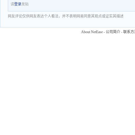
请
登录
发贴
网友评论仅供网友表达个人看法，并不表明网易同意其观点或证实其描述
About NetEase
-
公司简介
-
联系方