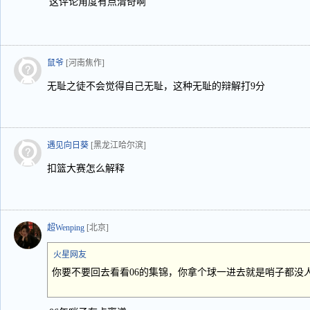
这评论角度有点清奇啊
鼠爷
[河南焦作]
无耻之徒不会觉得自己无耻，这种无耻的辩解打9分
遇见向日葵
[黑龙江哈尔滨]
扣篮大赛怎么解释
超Wenping
[北京]
火星网友
你要不要回去看看06的集锦，你拿个球一进去就是哨子都没