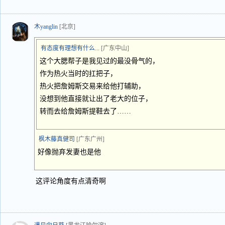
木yanglin
[北京]
有态度有理想有什么...
[广东中山]
这个大腮帮子是我见过的最没骨气的，
作为热火当时的扛把子，
热火把詹姆斯交易来给他打辅助，
没想到他直接就让出了老大的位子，
转而去给詹姆斯提鞋去了……
枫木藤真健司
[广东广州]
好像抛弃发妻也是他
这评论角度有点清奇啊