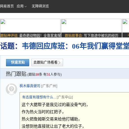
网易首页
应用
无障碍浏览
跟贴神评组:
最奇葩动物园！全靠家禽撑
跟贴故事会:
写下旅途中被坑的经历
场子
话题：
韦德回应库班：06年我们赢得堂堂
快速发贴
去跟贴广场看看
热门跟贴
(跟贴
10
条 有
51
人参与)
枫木藤真健司
[广东广州]
有态度有理想有什么...
[广东中山]
这个大腮帮子是我见过的最没骨气的，
作为热火当时的扛把子，
热火把詹姆斯交易来给他打辅助，
没想到他直接就让出了老大的位子，