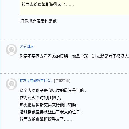
转而去给詹姆斯提鞋去了……
好像抛弃发妻也是他
火星网友
你要不要回去看看06的集锦，你拿个球一进去就是哨子都没人
有态度有理想有什么...
[广东中山]
这个大腮帮子是我见过的最没骨气的，
作为热火当时的扛把子，
热火把詹姆斯交易来给他打辅助，
没想到他直接就让出了老大的位子，
转而去给詹姆斯提鞋去了……