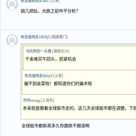
有态度网友0r-ubT
[上海]
胡几把扯。大跌之前咋不分析？
有态度网友18FRj5
[福建厦门]
乌托邦的一头猪
[湖南长沙]
千金难买牛回头，抓紧机会
有态度网友0if4yZ
[火星]
骗不到韭菜啦！都知道你们的骗术啦
阿伟strong
[上海市]
本来就是跟着全球股市走的，这几天全球股市都在调整，下跌
全球股市都新高多久你跟跌不跟涨啊