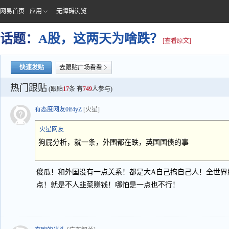
网易首页
应用
无障碍浏览
话题：
A股，这两天为啥跌？
[查看原文]
快速发贴
去跟贴广场看看
热门跟贴
(跟贴
17
条 有
749
人参与)
有态度网友0if4yZ
[火星]
火星网友
狗屁分析，就一条，外围都在跌，英国国债的事
傻瓜！和外国没有一点关系！都是大A自己搞自己人！全世界
点！就是不人韭菜赚钱！哪怕是一点也不行！