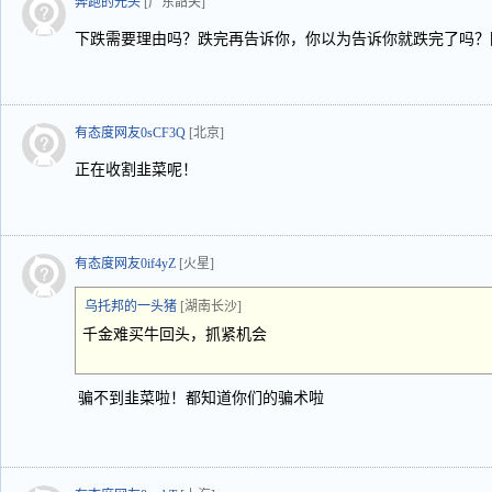
奔跑的光头
[广东韶关]
下跌需要理由吗？跌完再告诉你，你以为告诉你就跌完了吗？
有态度网友0sCF3Q
[北京]
正在收割韭菜呢！
有态度网友0if4yZ
[火星]
乌托邦的一头猪
[湖南长沙]
千金难买牛回头，抓紧机会
骗不到韭菜啦！都知道你们的骗术啦