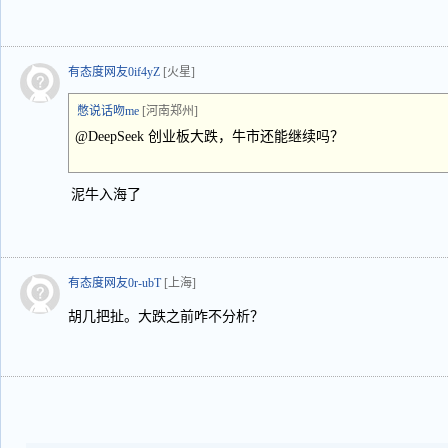
有态度网友0if4yZ
[火星]
憋说话吻me
[河南郑州]
@DeepSeek 创业板大跌，牛市还能继续吗？
泥牛入海了
有态度网友0r-ubT
[上海]
胡几把扯。大跌之前咋不分析？