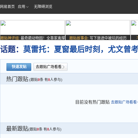
网易首页
应用
无障碍浏览
跟贴神评组:
最奇葩动物园！全靠家禽撑
跟贴故事会:
写下旅途中被坑的经历
场子
话题：
莫雷托：夏窗最后时刻，尤文曾
快速发贴
去跟贴广场看看
热门跟贴
(跟贴
0
条 有
0
人参与)
目前没有热门跟贴
去跟贴广场看看>
最新跟贴
(跟贴
0
条 有
0
人参与)