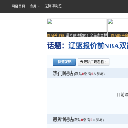
网易首页
应用
无障碍浏览
跟贴神评组:
最奇葩动物园！全靠家禽撑
跟贴故事会
场子
话题：
辽篮报价前NBA
快速发贴
去跟贴广场看看
热门跟贴
(跟贴
0
条 有
0
人参与)
目前
最新跟贴
(跟贴
0
条 有
0
人参与)