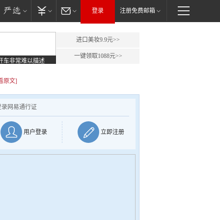
登录
注册免费邮箱
进口美妆9.9元>>
一键领取1088元>>
开车非常难以描述
看原文]
登录网易通行证
用户登录
立即注册