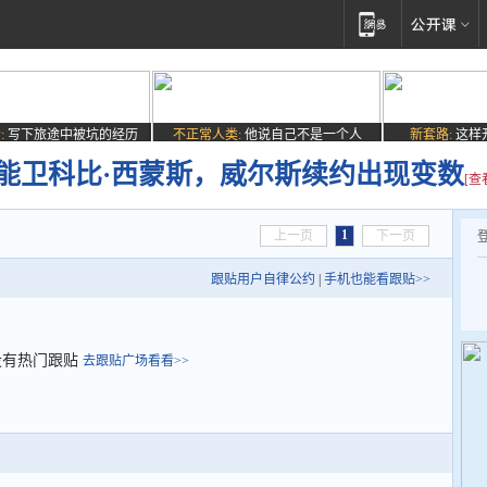
:
写下旅途中被坑的经历
不正常人类:
他说自己不是一个人
新套路:
这样
双能卫科比·西蒙斯，威尔斯续约出现变数
[查
1
上一页
下一页
跟贴用户自律公约
|
手机也能看跟贴>>
没有热门跟贴
去跟贴广场看看>>