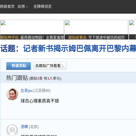
网易首页
应用
无障碍浏览
跟贴神评组:
最奇葩动物园！全靠家禽撑
跟贴故事会:
写下旅途中被坑的经历
场子
话题：
记者新书揭示姆巴佩离开巴黎内
快速发贴
去跟贴广场看看
热门跟贴
(跟贴
3
条 有
3
人参与)
左茶jlm
[江苏扬州]
球员心理素质真不错
憑粿
[北京]