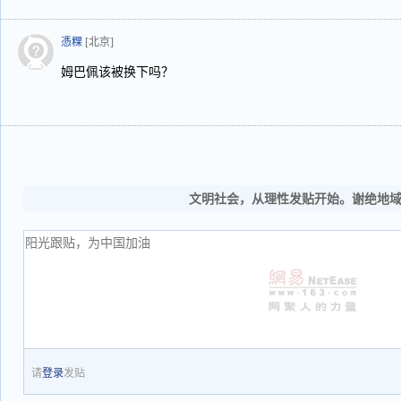
憑粿
[北京]
姆巴佩该被换下吗？
文明社会，从理性发贴开始。谢绝地
请
登录
发贴