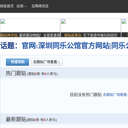
网易首页
应用
无障碍浏览
跟贴神评组:
最奇葩动物园！全靠家禽撑
跟贴故事会:
写下旅途中被坑的经历
场子
话题：
官网:深圳同乐公馆官方网站|同
快速发贴
去跟贴广场看看
热门跟贴
(跟贴
0
条 有
0
人参与)
目前没有热门跟贴
去跟贴广场看看>
最新跟贴
(跟贴
0
条 有
0
人参与)