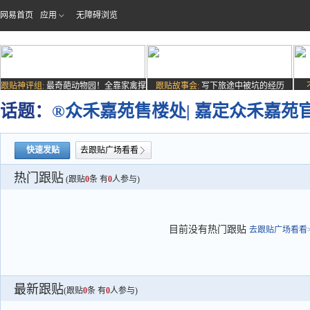
网易首页
应用
无障碍浏览
跟贴神评组:
最奇葩动物园！全靠家禽撑
跟贴故事会:
写下旅途中被坑的经历
场子
话题：
®众禾嘉苑售楼处| 嘉定众禾嘉苑
快速发贴
去跟贴广场看看
热门跟贴
(跟贴
0
条 有
0
人参与)
目前没有热门跟贴
去跟贴广场看看>
最新跟贴
(跟贴
0
条 有
0
人参与)