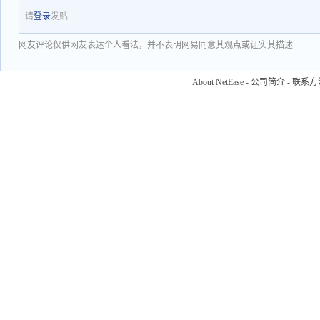
请
登录
发贴
网友评论仅供网友表达个人看法，并不表明网易同意其观点或证实其描述
About NetEase
-
公司简介
-
联系方