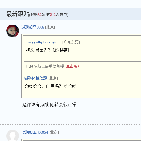
最新跟贴
(跟贴
32
条 有
212
人参与)
逍遥如鸟6666
[北京]
hseyysdhjdbufvhytuf...
[广东东莞]
抱头鼠窜？？[斜眼笑]
已经隐藏11层重复盖楼
[点击展开]
猢狲休得放肆
[北京]
哈哈哈哈，自卑吗？哈哈哈
这评论有点酸啊,转会很正常
温润如玉_90054
[北京]