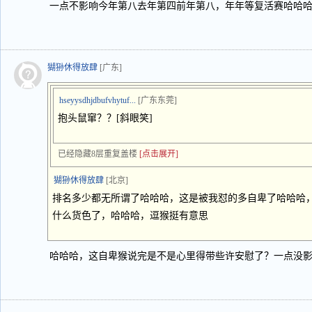
一点不影响今年第八去年第四前年第八，年年等复活赛哈哈
猢狲休得放肆
[广东]
hseyysdhjdbufvhytuf...
[广东东莞]
抱头鼠窜？？[斜眼笑]
已经隐藏8层重复盖楼
[点击展开]
猢狲休得放肆
[北京]
排名多少都无所谓了哈哈哈，这是被我怼的多自卑了哈哈哈
什么货色了，哈哈哈，逗猴挺有意思
哈哈哈，这自卑猴说完是不是心里得带些许安慰了？一点没