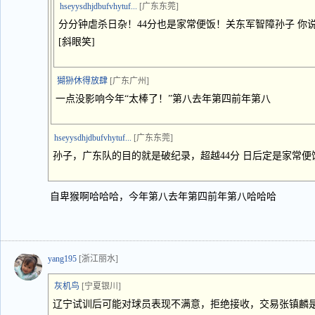
hseyysdhjdbufvhytuf...
[广东东莞]
分分钟虐杀日杂！44分也是家常便饭！关东军智障孙子 你说
[斜眼笑]
猢狲休得放肆
[广东广州]
一点没影响今年“太棒了！”第八去年第四前年第八
hseyysdhjdbufvhytuf...
[广东东莞]
孙子，广东队的目的就是破纪录，超越44分 日后定是家常便饭
自卑猴啊哈哈哈，今年第八去年第四前年第八哈哈哈
yang195
[浙江丽水]
灰机鸟
[宁夏银川]
辽宁试训后可能对球员表现不满意，拒绝接收，交易张镇麟