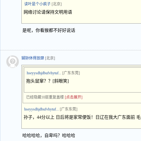
读叶是个小疯子
[北京]
网络讨论请保持文明用语
是呢，你看猴都不好好说话
猢狲休得放肆
[北京]
hseyysdhjdbufvhytuf...
[广东东莞]
抱头鼠窜？？[斜眼笑]
已经隐藏10层重复盖楼
[点击展开]
hseyysdhjdbufvhytuf...
[广东东莞]
孙子，44分以上 日后将是家常便饭！日辽在我大广东面前 毛
哈哈哈哈，自卑吗？哈哈哈