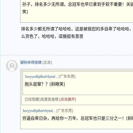
孙子，排名多少无所谓，总冠军也早已拿到手软不重要！关键
笑]
排名多少都无所谓了哈哈哈，这是被我怼的多自卑了哈哈哈
么货色了，哈哈哈，逗猴挺有意思
猢狲休得放肆
[北京]
hseyysdhjdbufvhytuf...
[广东东莞]
抱头鼠窜？？[斜眼笑]
已经隐藏5层重复盖楼
[点击展开]
hseyysdhjdbufvhytuf...
[广东东莞]
穷逼自卑日杂，再给你一万年、总冠军也只是三分之一！[斜