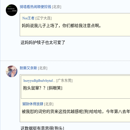
骑墙看热闹顺便捡钱
[北京]
Not王者
[辽宁大连]
妈妈说我儿子上场了，你们都给我注意点啊。
这妈妈护犊子也太可爱了
耐撕又奈斯
[北京]
hseyysdhjdbufvhytuf...
[广东东莞]
抱头鼠窜？？[斜眼笑]
猢狲休得放肆
[北京]
被我怼的词穷的货来这找优越感呢[狗]哈哈哈，今年第八去
这数据挺有意思得[狗头]