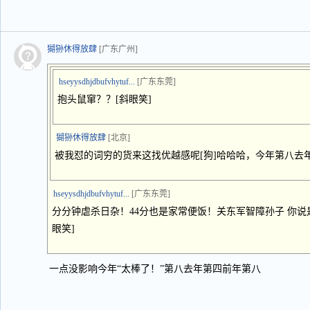
猢狲休得放肆
[广东广州]
hseyysdhjdbufvhytuf...
[广东东莞]
抱头鼠窜？？[斜眼笑]
猢狲休得放肆
[北京]
被我怼的词穷的货来这找优越感呢[狗]哈哈哈，今年第八去
hseyysdhjdbufvhytuf...
[广东东莞]
分分钟虐杀日杂！44分也是家常便饭！关东军智障孙子 你说是
眼笑]
一点没影响今年“太棒了！”第八去年第四前年第八