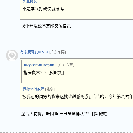
火星网友
不是本来打硬仗就废吗
换个环境说不定能突破自己
有态度网友0f-SkA
[广东东莞]
hseyysdhjdbufvhytuf...
[广东东莞]
抱头鼠窜？？[斜眼笑]
猢狲休得放肆
[北京]
被我怼的词穷的货来这找优越感呢[狗]哈哈哈，今年第八去
泥马大花臂，旺财🐕 旺旺🐕🐕排队艹！[斜眼笑]