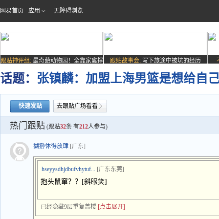
网易首页
应用
无障碍浏览
跟贴神评组:
最奇葩动物园！全靠家禽撑
跟贴故事会:
写下旅途中被坑的经历
场子
话题：
张镇麟：加盟上海男篮是想给自
快速发贴
去跟贴广场看看
热门跟贴
(跟贴
32
条 有
212
人参与)
猢狲休得放肆
[广东]
hseyysdhjdbufvhytuf...
[广东东莞]
抱头鼠窜？？[斜眼笑]
已经隐藏9层重复盖楼
[点击展开]