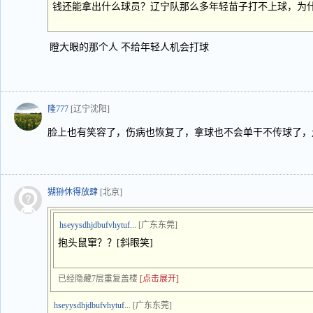
钱还能拿出什么球员？辽宁队那么多年轻苗子打不上球，为
瞪大眼的那个人 不给年轻人机会打球
隆777
[辽宁沈阳]
脸上也有笑容了，伤病也恢复了，拿球也不会单干不传球了，
猢狲休得放肆
[北京]
hseyysdhjdbufvhytuf...
[广东东莞]
抱头鼠窜？？[斜眼笑]
已经隐藏7层重复盖楼
[点击展开]
hseyysdhjdbufvhytuf...
[广东东莞]