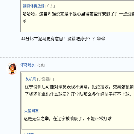
猢狲休得放肆
[广东]
哈哈哈，这自卑猴说完是不是心里得带些许安慰了？一点没
哈
44分比艹泥马更有意思！没错吧孙子？？😄😄
汗马喝水
[北京]
灰机鸟
[宁夏银川]
辽宁试训后可能对球员表现不满意，拒绝接收，交易张镇麟
了钱还能拿出什么球员？辽宁队那么多年轻苗子打不上球，
火星网友
这是无奈之举，在辽宁被喷废了，不能正常打球