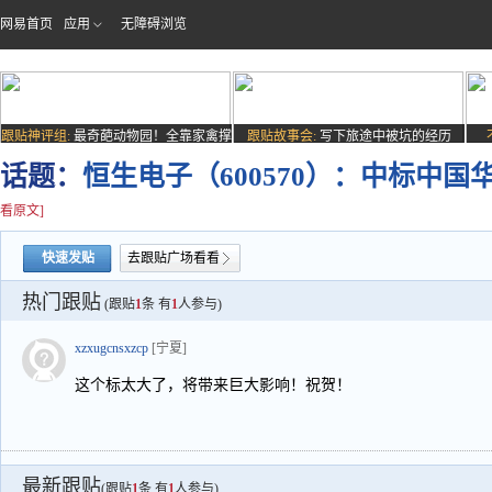
网易首页
应用
无障碍浏览
跟贴神评组:
最奇葩动物园！全靠家禽撑
跟贴故事会:
写下旅途中被坑的经历
场子
话题：
恒生电子（600570）：中标中国
看原文]
快速发贴
去跟贴广场看看
热门跟贴
(跟贴
1
条 有
1
人参与)
xzxugcnsxzcp
[宁夏]
这个标太大了，将带来巨大影响！祝贺！
最新跟贴
(跟贴
1
条 有
1
人参与)