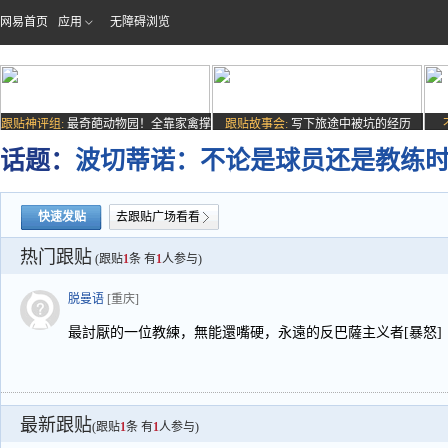
网易首页
应用
无障碍浏览
跟贴神评组:
最奇葩动物园！全靠家禽撑
跟贴故事会:
写下旅途中被坑的经历
场子
话题：
波切蒂诺：不论是球员还是教练
快速发贴
去跟贴广场看看
热门跟贴
(跟贴
1
条 有
1
人参与)
脱曼语
[重庆]
最討厭的一位教練，無能還嘴硬，永遠的反巴薩主义者[暴怒]
最新跟贴
(跟贴
1
条 有
1
人参与)