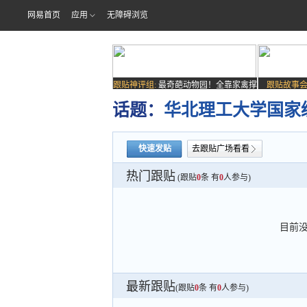
网易首页
应用
无障碍浏览
跟贴神评组:
最奇葩动物园！全靠家禽撑
跟贴故事会
场子
话题：
华北理工大学国家
快速发贴
去跟贴广场看看
热门跟贴
(跟贴
0
条 有
0
人参与)
目前
最新跟贴
(跟贴
0
条 有
0
人参与)