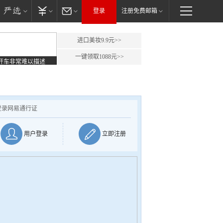
登录
注册免费邮箱
进口美妆9.9元>>
一键领取1088元>>
开车非常难以描述
登录网易通行证
用户登录
立即注册