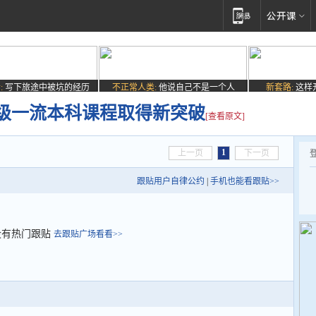
:
写下旅途中被坑的经历
不正常人类:
他说自己不是一个人
新套路:
这样
级一流本科课程取得新突破
[查看原文]
1
上一页
下一页
跟贴用户自律公约
|
手机也能看跟贴>>
没有热门跟贴
去跟贴广场看看>>