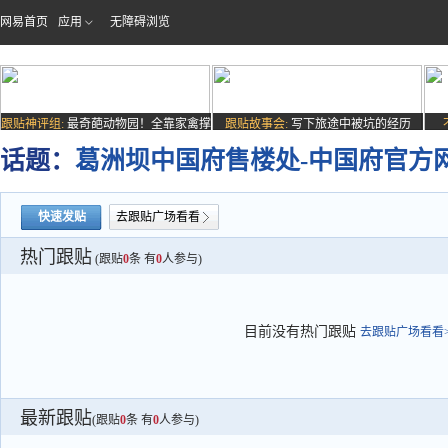
网易首页
应用
无障碍浏览
跟贴神评组:
最奇葩动物园！全靠家禽撑
跟贴故事会:
写下旅途中被坑的经历
场子
话题：
葛洲坝中国府售楼处-中国府官方
快速发贴
去跟贴广场看看
热门跟贴
(跟贴
0
条 有
0
人参与)
目前没有热门跟贴
去跟贴广场看看>
最新跟贴
(跟贴
0
条 有
0
人参与)