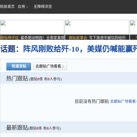
网易首页
应用
无障碍浏览
跟贴神评组:
最奇葩动物园！全靠家禽撑
跟贴故事会:
写下旅途中被坑的经历
场子
话题：
阵风刚败给歼-10，美媒仍喊能赢
快速发贴
去跟贴广场看看
热门跟贴
(跟贴
0
条 有
0
人参与)
目前没有热门跟贴
去跟贴广场看看>
最新跟贴
(跟贴
0
条 有
0
人参与)