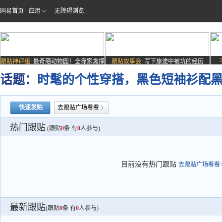
网易首页
应用
无障碍浏览
跟贴神评组:
最奇葩动物园！全靠家禽撑
跟贴故事会:
写下旅途中被坑的经历
场子
话题：
时髦的个性穿搭，黑色短袖衫配
快速发贴
去跟贴广场看看
热门跟贴
(跟贴
0
条 有
0
人参与)
目前没有热门跟贴
去跟贴广场看看>
最新跟贴
(跟贴
0
条 有
0
人参与)