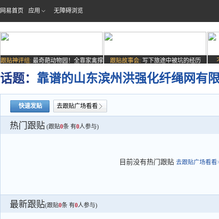
网易首页
应用
无障碍浏览
跟贴神评组:
最奇葩动物园！全靠家禽撑
跟贴故事会:
写下旅途中被坑的经历
场子
话题：
靠谱的山东滨州洪强化纤绳网有
快速发贴
去跟贴广场看看
热门跟贴
(跟贴
0
条 有
0
人参与)
目前没有热门跟贴
去跟贴广场看看>
最新跟贴
(跟贴
0
条 有
0
人参与)