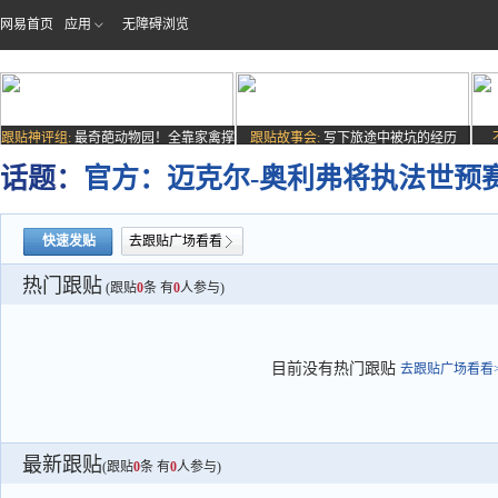
网易首页
应用
无障碍浏览
跟贴神评组:
最奇葩动物园！全靠家禽撑
跟贴故事会:
写下旅途中被坑的经历
场子
话题：
官方：迈克尔-奥利弗将执法世预赛
快速发贴
去跟贴广场看看
热门跟贴
(跟贴
0
条 有
0
人参与)
目前没有热门跟贴
去跟贴广场看看>
最新跟贴
(跟贴
0
条 有
0
人参与)