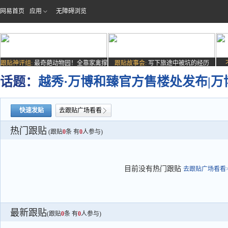
网易首页
应用
无障碍浏览
跟贴神评组:
最奇葩动物园！全靠家禽撑
跟贴故事会:
写下旅途中被坑的经历
场子
话题：
越秀·万博和臻官方售楼处发布|万
快速发贴
去跟贴广场看看
热门跟贴
(跟贴
0
条 有
0
人参与)
目前没有热门跟贴
去跟贴广场看看>
最新跟贴
(跟贴
0
条 有
0
人参与)