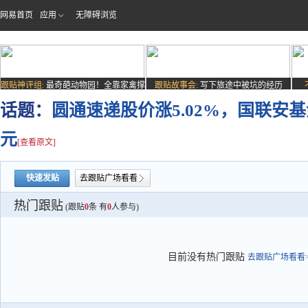
网易首页
应用
无障碍浏览
跟贴神评组:
最奇葩动物园！全靠家禽撑
跟贴故事会:
写下旅途中被坑的经历
场子
话题：
圆通速递股价涨5.02%，国联安基
元
[查看原文]
快速发贴
去跟贴广场看看
热门跟贴
(跟贴
0
条 有
0
人参与)
目前没有热门跟贴
去跟贴广场看看>