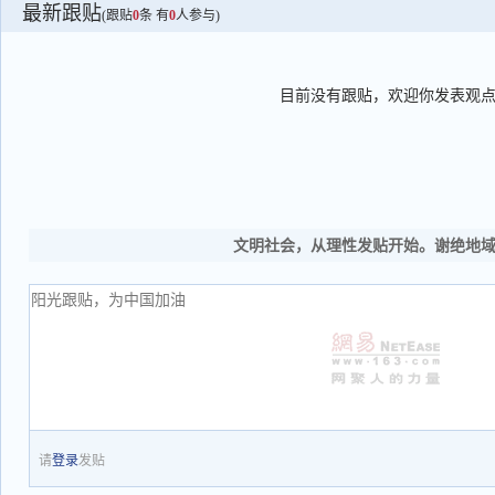
最新跟贴
(跟贴
0
条 有
0
人参与)
目前没有跟贴，欢迎你发表观
文明社会，从理性发贴开始。谢绝地
请
登录
发贴