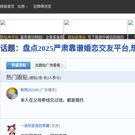
网易首页
应用
无障碍浏览
跟贴神评组:
最奇葩动物园！全靠家禽撑
跟贴故事会:
写下旅途中被坑的经历
场子
话题：
盘点2025严肃靠谱婚恋交友平台
快速发贴
去跟贴广场看看
热门跟贴
(跟贴
2
条 有
2
人参与)
盼雨202109
[广东肇庆]
本人在父母牵线交过钱。都是婚托
一诺你是我的荣耀
[北京]