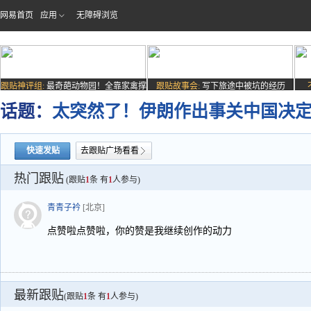
网易首页
应用
无障碍浏览
跟贴神评组:
最奇葩动物园！全靠家禽撑
跟贴故事会:
写下旅途中被坑的经历
场子
话题：
太突然了！伊朗作出事关中国决
快速发贴
去跟贴广场看看
热门跟贴
(跟贴
1
条 有
1
人参与)
青青子衿
[北京]
点赞啦点赞啦，你的赞是我继续创作的动力
最新跟贴
(跟贴
1
条 有
1
人参与)