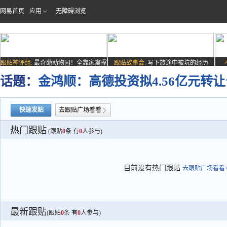
网易首页
应用
无障碍浏览
跟贴神评组:
最奇葩动物园！全靠家禽撑
跟贴故事会:
写下旅途中被坑的经历
场子
话题：
金鸿顺：高德投资拟4.56亿元转让
快速发贴
去跟贴广场看看
热门跟贴
(跟贴
0
条 有
0
人参与)
目前没有热门跟贴
去跟贴广场看看>
最新跟贴
(跟贴
0
条 有
0
人参与)