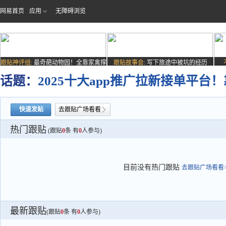
网易首页
应用
无障碍浏览
跟贴神评组:
最奇葩动物园！全靠家禽撑
跟贴故事会:
写下旅途中被坑的经历
场子
话题：
2025十大app推广拉新接单平台
快速发贴
去跟贴广场看看
热门跟贴
(跟贴
0
条 有
0
人参与)
目前没有热门跟贴
去跟贴广场看看>
最新跟贴
(跟贴
0
条 有
0
人参与)