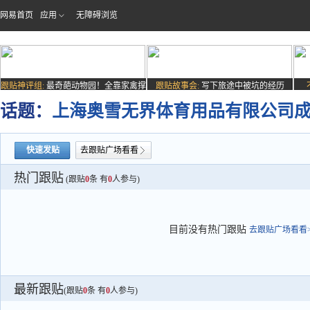
网易首页
应用
无障碍浏览
跟贴神评组:
最奇葩动物园！全靠家禽撑
跟贴故事会:
写下旅途中被坑的经历
场子
话题：
上海奥雪无界体育用品有限公司成
快速发贴
去跟贴广场看看
热门跟贴
(跟贴
0
条 有
0
人参与)
目前没有热门跟贴
去跟贴广场看看>
最新跟贴
(跟贴
0
条 有
0
人参与)