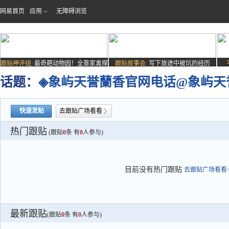
网易首页
应用
无障碍浏览
跟贴神评组:
最奇葩动物园！全靠家禽撑
跟贴故事会:
写下旅途中被坑的经历
场子
话题：
◈象屿天誉蘭香官网电话@象屿天
快速发贴
去跟贴广场看看
热门跟贴
(跟贴
0
条 有
0
人参与)
目前没有热门跟贴
去跟贴广场看看>
最新跟贴
(跟贴
0
条 有
0
人参与)