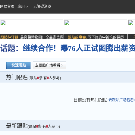
网易首页
应用
无障碍浏览
跟贴神评组:
最奇葩动物园！全靠家禽撑
跟贴故事会:
写下旅途中被坑的经历
场子
话题：
继续合作！曝76人正试图腾出薪
快速发贴
去跟贴广场看看
热门跟贴
(跟贴
0
条 有
0
人参与)
目前没有热门跟贴
去跟贴广场看看>
最新跟贴
(跟贴
0
条 有
0
人参与)