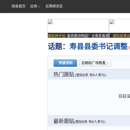
网易首页
应用
无障碍浏览
跟贴神评组:
最奇葩动物园！全靠家禽撑
跟贴故事会
场子
话题：
寿县县委书记调整
快速发贴
去跟贴广场看看
热门跟贴
(跟贴
0
条 有
0
人参与)
目前
最新跟贴
(跟贴
0
条 有
0
人参与)