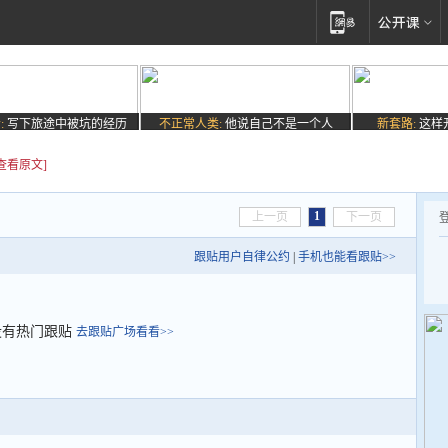
:
写下旅途中被坑的经历
不正常人类:
他说自己不是一个人
新套路:
这样
[查看原文]
1
上一页
下一页
跟贴用户自律公约
|
手机也能看跟贴>>
没有热门跟贴
去跟贴广场看看>>