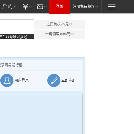
登录
注册免费邮箱
进口美妆9.9元>>
一键领取1088元>>
开车非常难以描述
登录网易通行证
用户登录
立即注册