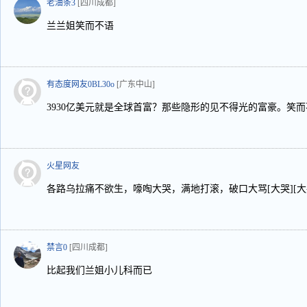
老油条3
[四川成都]
兰兰姐笑而不语
有态度网友0BL30o
[广东中山]
3930亿美元就是全球首富？那些隐形的见不得光的富豪。笑而
火星网友
各路乌拉痛不欲生，嚎啕大哭，满地打滚，破口大骂[大哭][大哭
禁言0
[四川成都]
比起我们兰姐小儿科而已