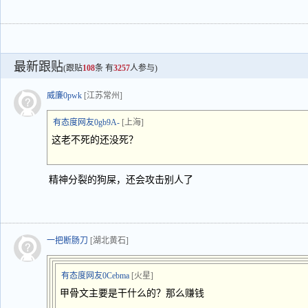
最新跟贴
(跟贴
108
条 有
3257
人参与)
威廉0pwk
[江苏常州]
有态度网友0gb9A-
[上海]
这老不死的还没死？
精神分裂的狗屎，还会攻击别人了
一把断肠刀
[湖北黄石]
有态度网友0Cebma
[火星]
甲骨文主要是干什么的？那么赚钱