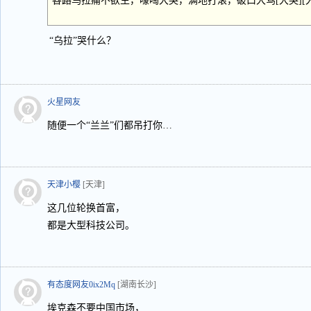
各路乌拉痛不欲生，嚎啕大哭，满地打滚，破口大骂[大哭][大
“乌拉”哭什么？
火星网友
随便一个“兰兰”们都吊打你…
天津小樱
[天津]
这几位轮换首富，
都是大型科技公司。
有态度网友0ix2Mq
[湖南长沙]
埃克森不要中国市场，