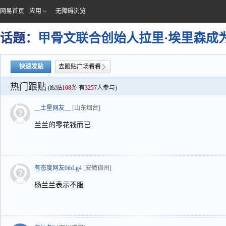
网易首页
应用
无障碍浏览
话题：
甲骨文联合创始人拉里·埃里森成
快速发贴
去跟贴广场看看
热门跟贴
(跟贴
108
条 有
3257
人参与)
__土星网友__
[山东烟台]
兰兰的零花钱而已
有态度网友0ibLg4
[安徽宿州]
杨兰兰表示不服