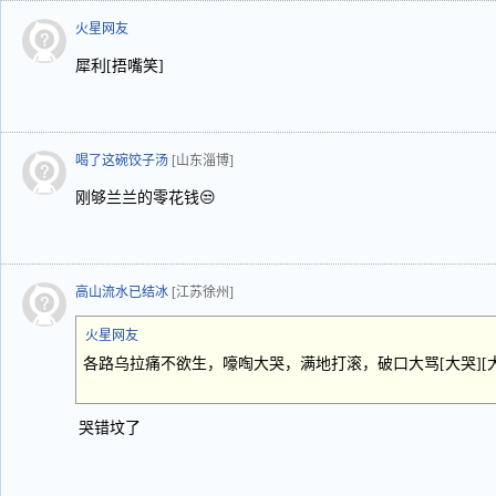
火星网友
犀利[捂嘴笑]
喝了这碗饺子汤
[山东淄博]
刚够兰兰的零花钱😒
高山流水已结冰
[江苏徐州]
火星网友
各路乌拉痛不欲生，嚎啕大哭，满地打滚，破口大骂[大哭][大
哭错坟了