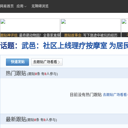
网易首页
应用
无障碍浏览
跟贴神评组:
最奇葩动物园！全靠家禽撑
跟贴故事会:
写下旅途中被坑的经历
场子
话题：
武邑：社区上线理疗按摩室 为居
快速发贴
去跟贴广场看看
热门跟贴
(跟贴
0
条 有
0
人参与)
目前没有热门跟贴
去跟贴广场看看>
最新跟贴
(跟贴
0
条 有
0
人参与)