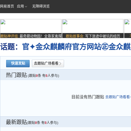
网易首页
应用
无障碍浏览
跟贴神评组:
最奇葩动物园！全靠家禽撑
跟贴故事会:
写下旅途中被坑的经历
场子
话题：
官✦金众麒麟府官方网站㊣金众麒
快速发贴
去跟贴广场看看
热门跟贴
(跟贴
0
条 有
0
人参与)
目前没有热门跟贴
去跟贴广场看看>
最新跟贴
(跟贴
0
条 有
0
人参与)