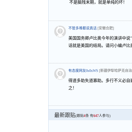
不是脑残末期，就是单纯的坏！
不管多难都说真话
[安徽合肥]
美国国务卿卢比奥今年的演讲中说
话就是美国的结局。请问小编卢比
有态度网友0s0xWS
[新疆伊犁哈萨克自治
得道多助失道寡助。多行不义必自
之！
最新跟贴
(跟贴
4
条 有
647
人参与)