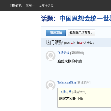
网易首页
应用
无障碍浏览
话题：
中国思想会统一世
快速发贴
去跟贴广场看看
热门跟贴
(跟贴
4
条 有
647
人参与)
飞扬无线
[福建漳州]
脑残末期的小编
TechnicianDing
[浙江杭州]
飞扬无线
[福建漳州]
脑残末期的小编