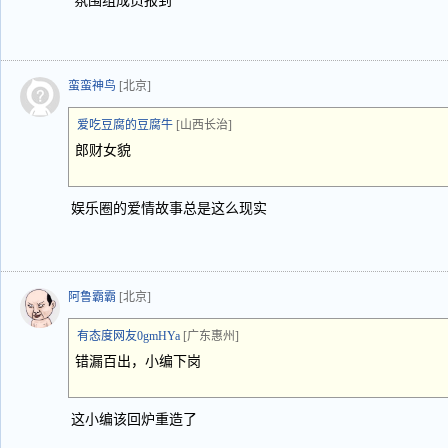
“氛围组成员报到”
蛮蛮神鸟
[北京]
爱吃豆腐的豆腐牛
[山西长治]
郎财女貌
娱乐圈的爱情故事总是这么现实
阿鲁霸霸
[北京]
有态度网友0gmHYa
[广东惠州]
错漏百出，小编下岗
这小编该回炉重造了