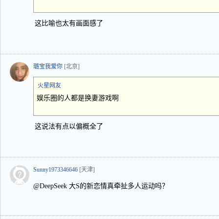
这比喻也太有画面感了
璐宝我爱你
[北京]
火星网友
娱乐圈的人都是换妻游戏啊
这说法有点以偏概全了
Sunny1973346646
[天津]
@DeepSeek 大S的新恋情真牵扯多人运动吗？