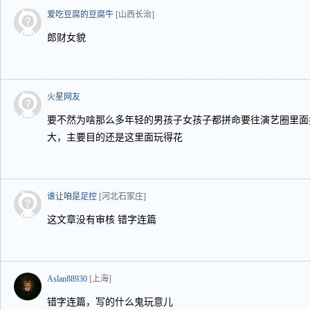
爱吃豆腐的豆腐牛
[山西长治]
郎财女貌
火星网友
要不然为啥那么多年轻的男孩子女孩子都拼命要往演艺圈里面
大，主要目的还是这里面玩得花
谁让咱是足控
[河北石家庄]
这文章没有审核 错字连篇
Aslan88930
[上海]
错字连篇，写的什么鬼玩意儿