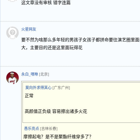
这文章没有审核 错字连篇
火星网友
要不然为啥那么多年轻的男孩子女孩子都拼命要往演艺圈里面
大，主要目的还是这里面玩得花
永白_嘿咻
[北京]
莫向外求得其心
[广东广州]
正常
高颜值正负级 容易擦出诸多火花
愚乐亮点
[吉林长春]
摩擦起电？是不是聚酯纤维穿多了？