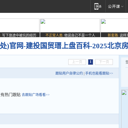
:
写下旅途中被坑的经历
不正常人类:
他说自己不是一个人
新套路:
这样
处)官网-建投国贸瑨上盘百科-2025北京
1
上一页
下一页
跟贴用户自律公约
|
手机也能看跟贴>>
没有热门跟贴
去跟贴广场看看>>