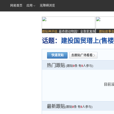
网易首页
应用
无障碍浏览
跟贴神评组:
最奇葩动物园！全靠家禽撑
跟贴故事会
场子
话题：
建投国贸瑨上(售楼
快速发贴
去跟贴广场看看
热门跟贴
(跟贴
0
条 有
0
人参与)
目前
最新跟贴
(跟贴
0
条 有
0
人参与)