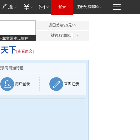
登录
注册免费邮箱
进口美妆9.9元>>
一键领取1088元>>
开车非常难以描述
房天下
[查看原文]
登录网易通行证
用户登录
立即注册