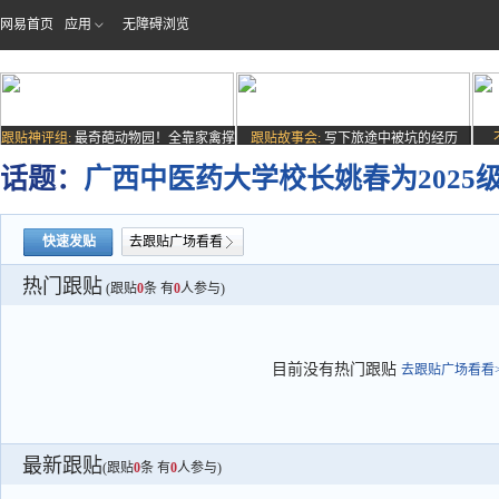
网易首页
应用
无障碍浏览
跟贴神评组:
最奇葩动物园！全靠家禽撑
跟贴故事会:
写下旅途中被坑的经历
场子
话题：
广西中医药大学校长姚春为2025
快速发贴
去跟贴广场看看
热门跟贴
(跟贴
0
条 有
0
人参与)
目前没有热门跟贴
去跟贴广场看看>
最新跟贴
(跟贴
0
条 有
0
人参与)