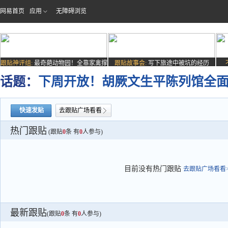
网易首页
应用
无障碍浏览
跟贴神评组:
最奇葩动物园！全靠家禽撑
跟贴故事会:
写下旅途中被坑的经历
场子
话题：
下周开放！胡厥文生平陈列馆全
快速发贴
去跟贴广场看看
热门跟贴
(跟贴
0
条 有
0
人参与)
目前没有热门跟贴
去跟贴广场看看>
最新跟贴
(跟贴
0
条 有
0
人参与)