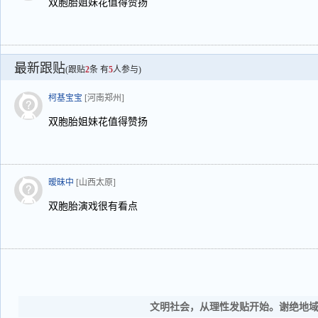
双胞胎姐妹花值得赞扬
最新跟贴
(跟贴
2
条 有
5
人参与)
柯基宝宝
[河南郑州]
双胞胎姐妹花值得赞扬
暧昧中
[山西太原]
双胞胎演戏很有看点
文明社会，从理性发贴开始。谢绝地