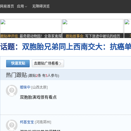
网易首页
应用
无障碍浏览
跟贴神评组:
最奇葩动物园！全靠家禽撑
跟贴故事会:
写下旅途中被坑的经历
场子
话题：
双胞胎兄弟同上西南交大：抗癌单
快速发贴
去跟贴广场看看
热门跟贴
(跟贴
2
条 有
5
人参与)
暧昧中
[山西太原]
双胞胎演戏很有看点
柯基宝宝
[河南郑州]